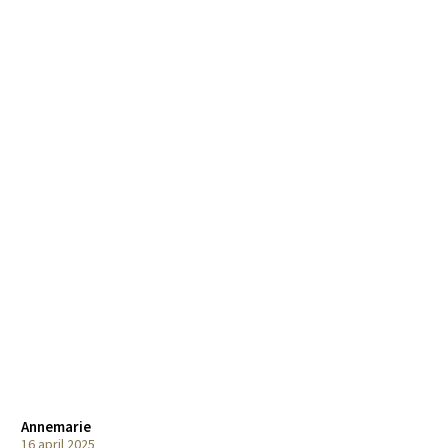
Annemarie
Josje
16 april 2025
11 maart 2