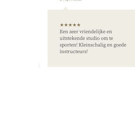
★★★★★
Een zeer vriendelijke en
ndige
uitstekende studio om te
r, mooie
sporten! Kleinschalig en goede
r
instructeurs!