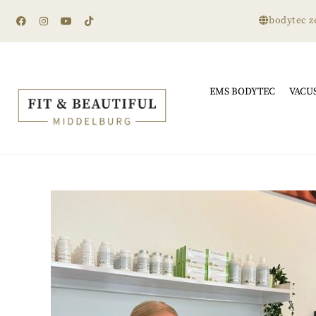
bodytec z
EMS BODYTEC
VACU