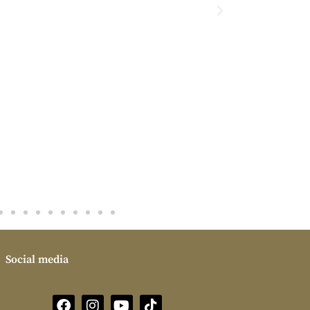
oefeningen werd er goed gelet
op elke deelnemer.Ook bij de
balie doen ze moeite om
tegemoet te komen aan je
wensen voor wat betreft dag en
tijdstip. Mooie schone trainings
ruimtes ,en de nieuwste
apparatuur,natuurlijk hangt er
een prijskaartje aan maar dat is
het dubbel en dwars waard!
Social media