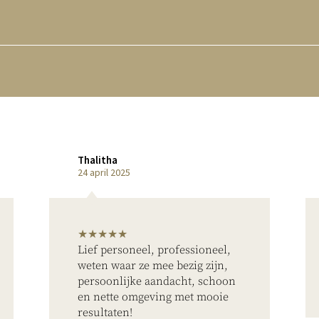
Annemarie
16 april 2025
★★★★★
Effectieve training. Positieve en
motiverende trainer. Altijd
warm welkom!