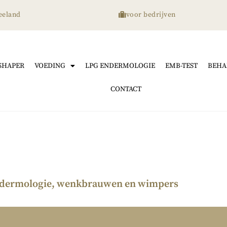
eeland
voor bedrijven
SHAPER
VOEDING
LPG ENDERMOLOGIE
EMB-TEST
BEHA
CONTACT
 endermologie, wenkbrauwen en wimpers