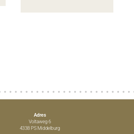
Adres
Voltaweg 6
4338 PS Middelburg