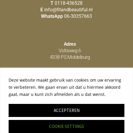
T
0118-436528
E
info@fitandbeautiful.nl
WhatsApp
06-30357663
Adres
Voltaweg 6
4338 PS Middelburg
Deze website maakt gebruik van cookies om uw ervaring
Social media
te verbeteren. We gaan ervan uit dat u hiermee akkoord
gaat, maar u kunt zich afmelden als u dat wenst.
ACCEPTEREN
© copyright Fit & Beautiful
ALGEMENE VOORWAARDEN
|
PRIVACY BELEID
COOKIE SETTINGS