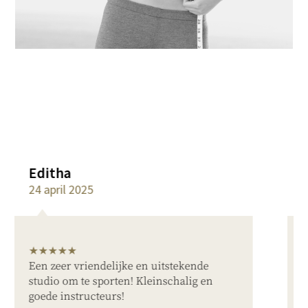
Thalitha
24 april 2025
★★★★★
ekende
Lief personeel, professioneel, wet
alig en
waar ze mee bezig zijn, persoonlijk
aandacht, schoon en nette omgevi