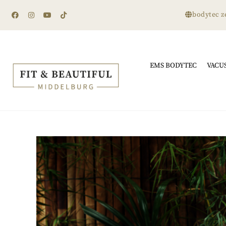
bodytec z
EMS BODYTEC
VACU