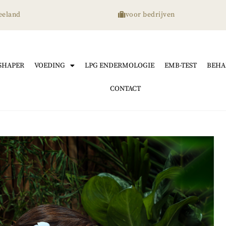
eeland
voor bedrijven
SHAPER
VOEDING
LPG ENDERMOLOGIE
EMB-TEST
BEHA
CONTACT