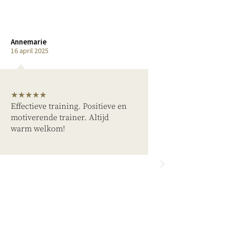
Annemarie
Josje
16 april 2025
11 maart 2025
★★★★★
★★★★★
Effectieve training. Positieve en
Ik ben al op
motiverende trainer. Altijd
voelde mij 
warm welkom!
direct gezie
benadering
professionee
oefeningen 
op elke dee
balie doen 
tegemoet te
wensen voor
tijdstip. Mo