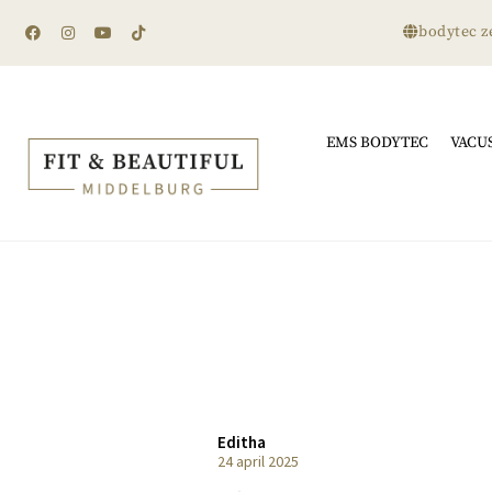
bodytec z
EMS BODYTEC
VACU
Prijslijst miv 1 maart 2023
Editha
24 april 2025