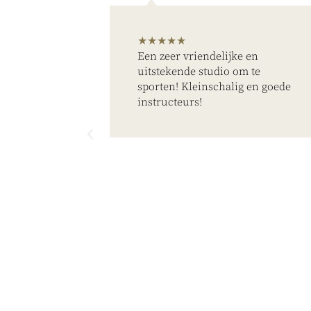
★★★★★
Een zeer vriendelijke en
ndige
uitstekende studio om te
r, mooie
sporten! Kleinschalig en goede
r
instructeurs!