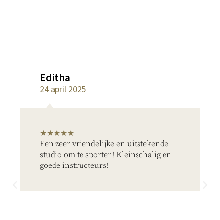
ditha
Thal
4 april 2025
24 ap
★★★★★
★★★
en zeer vriendelijke en uitstekende
Lief 
tudio om te sporten! Kleinschalig en
waar z
oede instructeurs!
aanda
met m